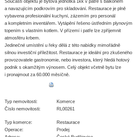
Součástí objektu je bytová jednotka 1kk v patře s balkonem
a navazujícím podkrovím pro skladování. Restaurace je plně
vybavena profesionální kuchyní, zázemím pro personál
a kompletním inventářem. Vytápění řešeno ústředním plynovým
topením s vlastním kotlem. V přízemí i patře lze zpříjemnit
atmosféru krbem.
Jedinečné umístění u řeky dělá z této nabídky mimořádně
silnou investiční příležitost. Restaurace je ideální pro zkušeného
provozovatele gastronomie, nebo investora, který hledá hotový
podnik s okamžitým výnosem. Celý objekt včetně bytu lze
i pronajmout za 60.000 měsíčně.
Typ nemovitosti:
Komerce
Číslo nemovitosti:
RL00261
Typ komerce:
Restaurace
Operace:
Prodej
Adresa:
České Budějovice