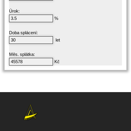
Úrok:
%
Doba splácení:
let
Měs. splátka:
Kč