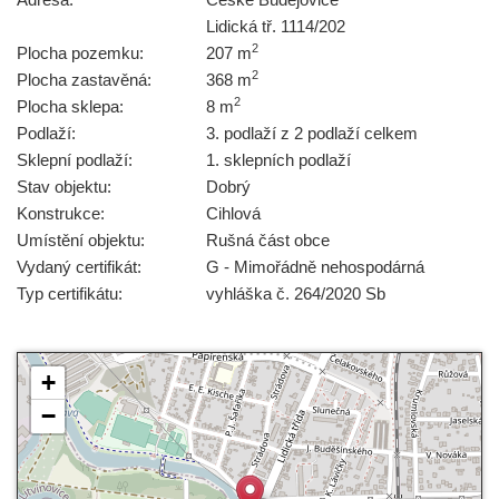
Lidická tř. 1114/202
2
Plocha pozemku:
207 m
2
Plocha zastavěná:
368 m
2
Plocha sklepa:
8 m
Podlaží:
3. podlaží z 2 podlaží celkem
Sklepní podlaží:
1. sklepních podlaží
Stav objektu:
Dobrý
Konstrukce:
Cihlová
Umístění objektu:
Rušná část obce
Vydaný certifikát:
G - Mimořádně nehospodárná
Typ certifikátu:
vyhláška č. 264/2020 Sb
+
−